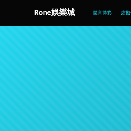
Rone娛樂城
體育博彩
虛擬