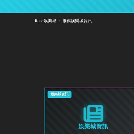
Rone娛樂城
推薦娛樂城資訊
娛樂城資訊
娛樂城資訊