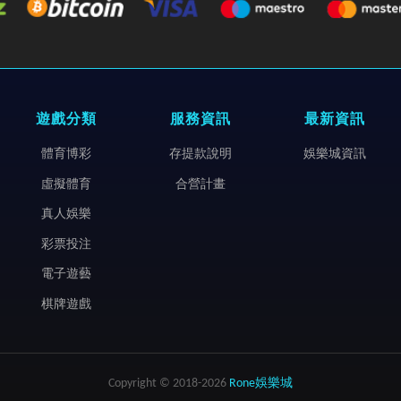
遊戲分類
服務資訊
最新資訊
體育博彩
存提款說明
娛樂城資訊
虛擬體育
合營計畫
真人娛樂
彩票投注
電子遊藝
棋牌遊戲
Copyright © 2018-2026
Rone娛樂城