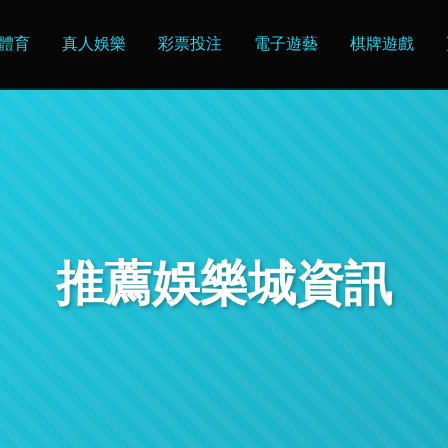
體育
真人娛樂
彩票投注
電子遊藝
棋牌遊戲
推薦娛樂城資訊