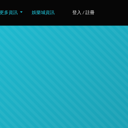
更多資訊
娛樂城資訊
登入
/
註冊