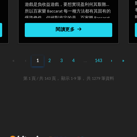
百
遊戲是負收益遊戲，要想實現盈利何其艱難，
所以百家樂 Baccarat 每一種方法都有其固有的
爆路條件，但絕對肯定的是，百家樂 Baccarat
～
整個的策略是圍繞風險和勝率兩個因素來決定
閱讀更多
的，也是基於這樣的兩個因素...
«
‹
1
2
3
4
...
143
›
»
第 1 頁 / 共 143 頁， 顯示 1-9 筆， 共 1279 筆資料