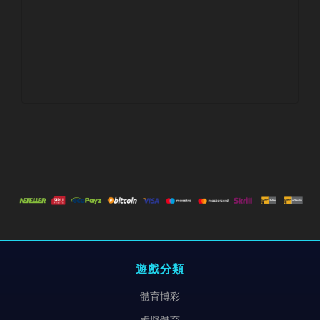
遊戲分類
體育博彩