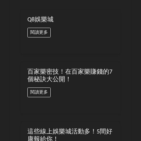
Q8娛樂城
閱讀更多
百家樂密技！在百家樂賺錢的7
個秘訣大公開！
閱讀更多
這些線上娛樂城活動多！5間好
康報給你！