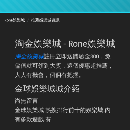
Rone娛樂城
推薦娛樂城資訊
淘金娛樂城 - Rone娛樂城
淘金娛樂城
註冊立即送體驗金300，免
儲值就可領到大獎，這個優惠超推薦，
人人有機會，個個有把握。
金球娛樂城城介紹
尚無留言
金球娛樂城 熱搜排行前十的娛樂城,內
有多款遊戲.賽