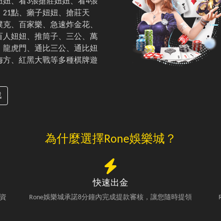
妞妞、看3張搶莊妞妞、看4張
、21點、癩子妞妞、搶莊天
撲克、百家樂、急速炸金花、
百人妞妞、推筒子、三公、萬
、龍虎門、通比三公、通比妞
梅方、紅黑大戰等多種棋牌遊
戲
為什麼選擇Rone娛樂城？
快速出金
資
Rone娛樂城承諾8分鐘內完成提款審核，讓您隨時提領