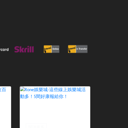
樂
這些線上娛樂城活動
多！5間好康報給你！
閱讀更多