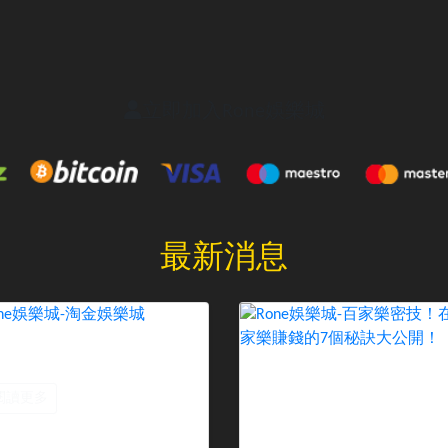
立即加入Rone娛樂城
最新消息
淘金娛樂城
百家樂密技！在百家
閱讀更多
賺錢的7個秘訣大公
開！