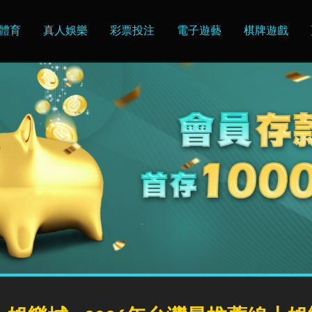
體育
真人娛樂
彩票投注
電子遊藝
棋牌遊戲