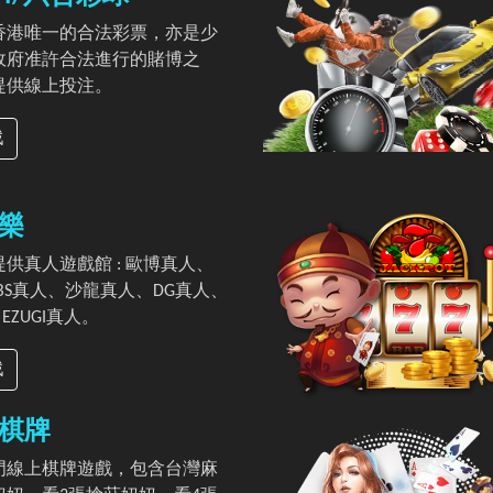
香港唯一的合法彩票，亦是少
政府准許合法進行的賭博之
提供線上投注。
戲
樂
供真人遊戲館 : 歐博真人、
BS真人、沙龍真人、DG真人、
EZUGI真人。
戲
棋牌
門線上棋牌遊戲，包含台灣麻