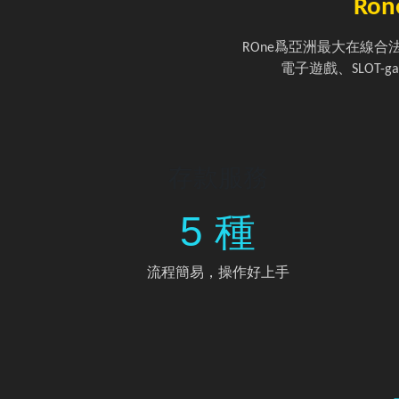
Ro
ROne爲亞洲最大在線合
電子遊戲、SLOT
Rone娛樂城服務特色
存款服務
5
種
流程簡易，操作好上手